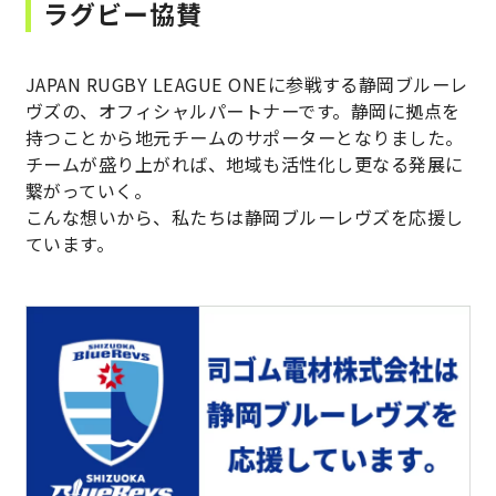
03 エレベーター用遮煙材の開発
ラグビー協賛
樹脂製品
ご挨拶
グループ一体となった価値向上活動
採用情報
サステナビリティトップ
04 エレベーター用リミットスイッチの
金属製品
JAPAN RUGBY LEAGUE ONEに参戦する静岡ブルーレ
開発
会社概要
ヴズの、オフィシャルパートナーです。静岡に拠点を
方針書・認証取得
採用情報トップ
持つことから地元チームのサポーターとなりました。
精密板金/精密ユニット製品
05 エレベーター改修工事用仮囲い
事業所一覧
チームが盛り上がれば、地域も活性化し更なる発展に
スポンサー活動
先輩紹介
繋がっていく。
TSUKASA RUBBER Groups
大型板金/大型ユニット製品
06 測定器架台のVA
こんな想いから、私たちは静岡ブルーレヴズを応援し
グループ企業一覧
社会貢献活動
ています。
募集要項
塗装
お問い合わせ
07 パーツフィーダー開発
エントリー
開発製品
08 ゴムの焼き付け心金
close
福利厚生
各種金型
サークル活動
その他