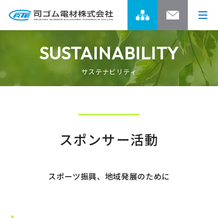
SUSTAINABILITY
サステナビリティ
司ゴムグループの強み
開発ストーリー
司ゴムグループの強みトップ
グループの事業領域
スポンサー活動
製品情報
開発ストーリートップ
グループネットワーク
01 焼付塗装用トレイの開発
企業情報
製品情報トップ
スポーツ振興、地域発展のために
グループのあゆみ
02 エレベーター用開閉装置の開発
ゴム製品
サステナビリティ
企業情報トップ
4つのスピリット