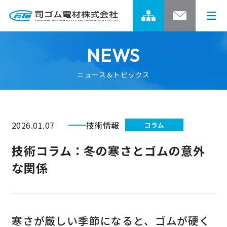
NEWS
ニュース＆トピックス
司ゴムグループの強み
開発ストーリー
司ゴムグループの強みトップ
2026.01.07
技術情報
コラム
グループの事業領域
製品情報
開発ストーリートップ
技術コラム：冬の寒さとゴムの意外
な関係
グループネットワーク
01 焼付塗装用トレイの開発
企業情報
製品情報トップ
グループのあゆみ
02 エレベーター用開閉装置の開発
ゴム製品
サステナビリティ
企業情報トップ
寒さが厳しい季節になると、ゴムが硬く
4つのスピリット