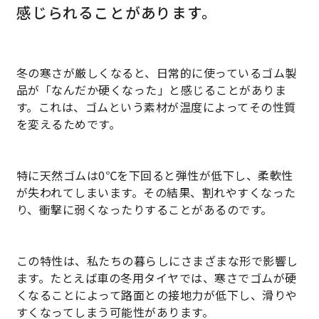
03 エレベーター用遮煙材の開発
感じられることがあります。
樹脂製品
ご挨拶
グループ一体となった価値向上活動
採用情報
サステナビリティトップ
04 エレベーター用リミットスイッチの
金属製品
開発
会社概要
方針書・認証取得
冬の寒さが厳しくなると、日常的に使っているゴム製
採用情報トップ
品が「なんだか硬くなった」と感じることがありま
精密板金/精密ユニット製品
05 エレベーター改修工事用仮囲い
事業所一覧
す。これは、ゴムという素材が温度によってその性質
スポンサー活動
先輩紹介
を変えるためです。
TSUKASA RUBBER Groups
大型板金/大型ユニット製品
06 測定器架台のVA
グループ企業一覧
社会貢献活動
募集要項
塗装
お問い合わせ
特に天然ゴムは0℃を下回ると弾性が低下し、柔軟性
07 パーツフィーダー開発
が失われてしまいます。その結果、割れやすくなった
エントリー
開発製品
り、衝撃に弱くなったりすることがあるのです。
08 ゴムの焼き付け心金
close
福利厚生
各種金型
この特性は、私たちの暮らしにさまざまな形で影響し
サークル活動
ます。たとえば車の冬用タイヤでは、寒さでゴムが硬
その他
くなることによって路面との接地力が低下し、滑りや
すくなってしまう可能性があります。