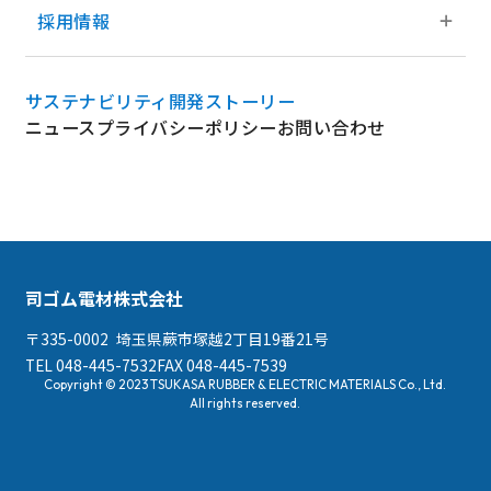
ご挨拶
採用情報
製品情報トップ
グループのあゆみ
会社概要
ゴム製品
採用情報トップ
サステナビリティ
開発ストーリー
4つのスピリット
事業所一覧
ニュース
プライバシーポリシー
お問い合わせ
樹脂製品
先輩紹介
グループ一体となった価値向上活動
グループ企業一覧
金属製品
募集要項
精密板金/精密ユニット製品
エントリー
司ゴム電材株式会社
大型板金/大型ユニット製品
福利厚生
〒335-0002
埼玉県蕨市塚越2丁目19番21号
塗装
TEL 048-445-7532
FAX 048-445-7539
サークル活動
Copyright © 2023 TSUKASA RUBBER & ELECTRIC MATERIALS Co., Ltd.
All rights reserved.
開発製品
各種金型