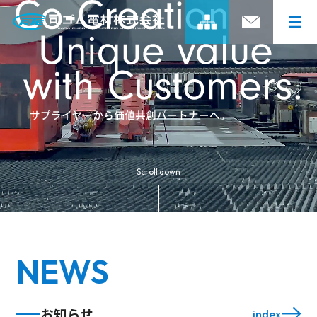
司ゴムグループの強み
開発ストーリー
司ゴムグループの強みトップ
Scroll down
グループの事業領域
製品情報
開発ストーリートップ
グループネットワーク
01 焼付塗装用トレイの開発
企業情報
製品情報トップ
NEWS
グループのあゆみ
02 エレベーター用開閉装置の開発
ゴム製品
サステナビリティ
企業情報トップ
4つのスピリット
お知らせ
index