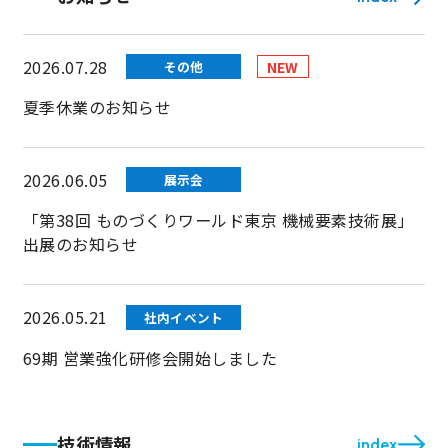
03 エレベーター用遮煙材の開発
樹脂製品
ご挨拶
グループ一体となった価値向上活動
採用情報
サステナビリティトップ
04 エレベーター用リミットスイッチの
2026.07.28
NEW
その他
金属製品
開発
会社概要
方針書・認証取得
夏季休業のお知らせ
採用情報トップ
精密板金/精密ユニット製品
05 エレベーター改修工事用仮囲い
事業所一覧
スポンサー活動
先輩紹介
2026.06.05
TSUKASA RUBBER Groups
大型板金/大型ユニット製品
展示会
06 測定器架台のVA
グループ企業一覧
社会貢献活動
「第38回 ものづくりワールド東京 機械要素技術展」
募集要項
塗装
お問い合わせ
出展のお知らせ
07 パーツフィーダー開発
エントリー
開発製品
08 ゴムの焼き付け心金
2026.05.21
社内イベント
close
福利厚生
各種金型
69期 営業強化研修会開始しました
サークル活動
その他
技術情報
index