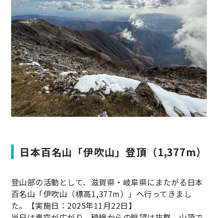
03 エレベーター用遮煙材の開発
樹脂製品
ご挨拶
グループ一体となった価値向上活動
採用情報
サステナビリティトップ
04 エレベーター用リミットスイッチの
金属製品
開発
会社概要
方針書・認証取得
採用情報トップ
精密板金/精密ユニット製品
05 エレベーター改修工事用仮囲い
事業所一覧
スポンサー活動
先輩紹介
TSUKASA RUBBER Groups
大型板金/大型ユニット製品
06 測定器架台のVA
グループ企業一覧
社会貢献活動
募集要項
塗装
お問い合わせ
07 パーツフィーダー開発
エントリー
開発製品
08 ゴムの焼き付け心金
日本百名山「伊吹山」登頂（1,377m）
close
福利厚生
各種金型
登山部の活動として、滋賀県・岐阜県にまたがる日本
サークル活動
百名山「伊吹山（標高1,377m）」へ行ってきまし
その他
た。【実施日：2025年11月22日】
当日は青空が広がり、稜線からの眺望は抜群。山頂で