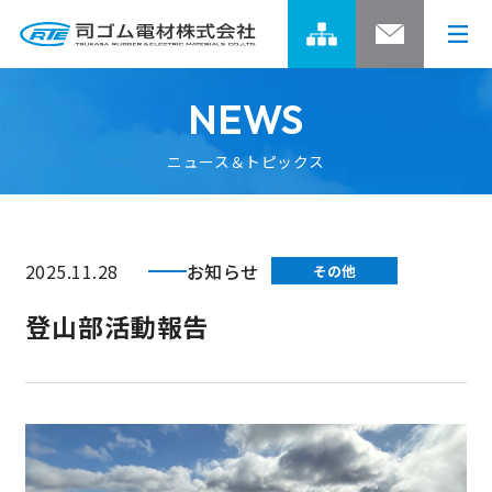
NEWS
ニュース＆トピックス
司ゴムグループの強み
開発ストーリー
司ゴムグループの強みトップ
2025.11.28
お知らせ
その他
グループの事業領域
製品情報
開発ストーリートップ
登山部活動報告
グループネットワーク
01 焼付塗装用トレイの開発
企業情報
製品情報トップ
グループのあゆみ
02 エレベーター用開閉装置の開発
ゴム製品
サステナビリティ
企業情報トップ
4つのスピリット